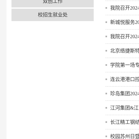
双创工作
我院召开20
校招生就业处
新城悦服务2
我院召开20
北京络捷斯
学院第一场专
连云港港口控
珍岛集团20
江河集团&江
长江精工钢结
校园苏州日暨