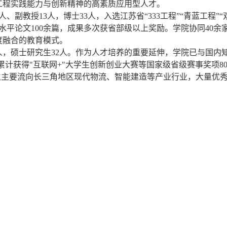
工程实践能力与创新精神的高素质应用型人才。
、副教授13人，博士33人，入选江苏省“333工程”“青蓝工程”
高水平论文100余篇，成果多次获省部级以上奖励。学院协同40
度融合的教育模式。
91人，硕士研究生32人。作为人才培养的重要延伸，学院已与国
累计获得"互联网+"大学生创新创业大赛等国家级省级赛事奖项
生主要流向长三角地区现代物流、智能建造等产业行业，大量优