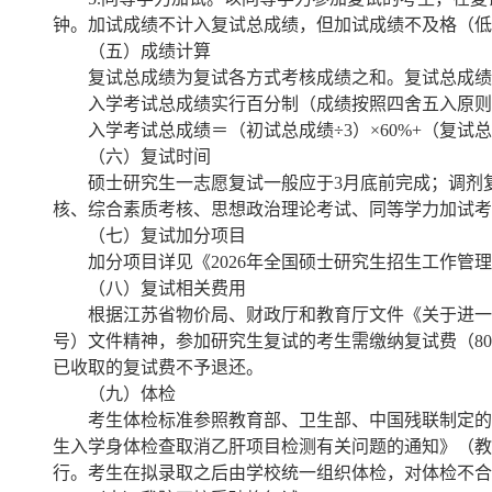
钟。加试成绩不计入复试总成绩，但加试成绩不及格（低
（五）成绩计算
复试总成绩为复试各方式考核成绩之和。复试总成绩折
入学考试总成绩实行百分制（成绩按照四舍五入原则
入学考试总成绩＝（初试总成绩÷3）×60%+（复试总成
（六）复试时间
硕士研究生一志愿复试一般应于3月底前完成；调剂复
核、综合素质考核、思想政治理论考试、同等学力加试考
（七）复试加分项目
加分项目详见《2026年全国硕士研究生招生工作
（八）复试相关费用
根据江苏省物价局、财政厅和教育厅文件《关于进一步明确
号）文件精神，参加研究生复试的考生需缴纳复试费（8
已收取的复试费不予退还。
（九）体检
考生体检标准参照教育部、卫生部、中国残联制定的
生入学身体检查取消乙肝项目检测有关问题的通知》（教学
行。考生在拟录取之后由学校统一组织体检，对体检不合